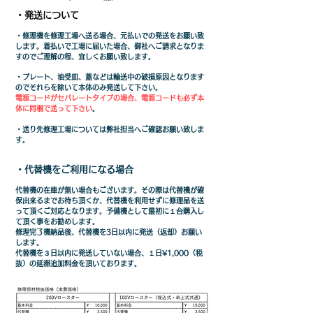
・発送について
・修理機を修理工場へ送る場合、元払いでの発送をお願い致
します。着払いで工場に届いた場合、御社へご請求となりま
すのでご理解の程、宜しくお願い致します。
・プレート、油受皿、蓋などは輸送中の破損原因となります
のでそれらを除いて本体のみ発送して下さい。
電源コードがセパレートタイプの場合、電源コードも必ず本
体に同梱で送って下さい
。
​・送り先修理工場については弊社担当へご確認お願い致しま
す。
・代替機をご利用になる場合
代替機の在庫が無い場合もございます。その際は代替機が確
保出来るまでお待ち頂くか、代替機を利用せずに修理品を送
って頂くご対応となります。予備機として最初に１台購入し
て頂く事をお勧めします。
修理完了機納品後、代替機を3日以内に発送（返却）お願い
します。
代替機を３日以内に発送していない場合、１日¥1,000（税
抜）の延滞追加料金を頂いております。