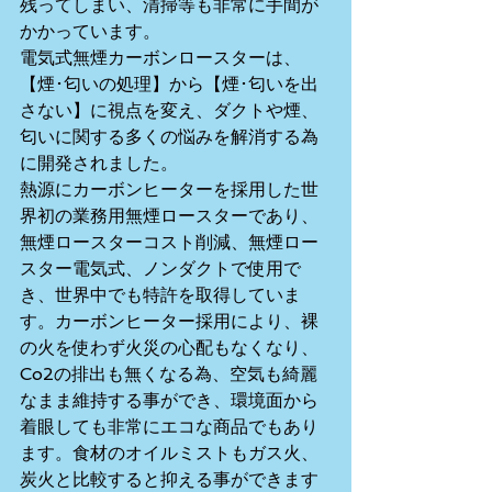
残ってしまい、清掃等も非常に手間が
かかっています。
電気式無煙カーボンロースターは、
【煙･匂いの処理】から【煙･匂いを出
さない】に視点を変え、ダクトや煙、
匂いに関する多くの悩みを解消する為
に開発されました。
熱源にカーボンヒーターを採用した世
界初の業務用無煙ロースターであり、
無煙ロースターコスト削減、無煙ロー
スター電気式、ノンダクトで使用で
き、世界中でも特許を取得していま
す。カーボンヒーター採用により、裸
の火を使わず火災の心配もなくなり、
Co2の排出も無くなる為、空気も綺麗
なまま維持する事ができ、環境面から
着眼しても非常にエコな商品でもあり
ます。食材のオイルミストもガス火、
炭火と比較すると抑える事ができます